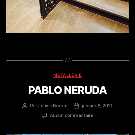
Catégories
MÉTALLERIE
PABLO NERUDA
Par
Louise Bordat
janvier 8, 2021
Auteur
Date
de
de
sur
Aucun commentaire
l’article
l’article
PABLO
NERUDA