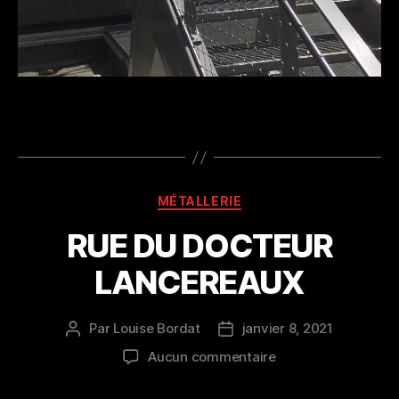
Catégories
MÉTALLERIE
RUE DU DOCTEUR
LANCEREAUX
Par
Louise Bordat
janvier 8, 2021
Auteur
Date
de
de
sur
Aucun commentaire
l’article
l’article
RUE
DU