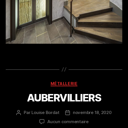
Catégories
MÉTALLERIE
AUBERVILLIERS
Par
Louise Bordat
novembre 18, 2020
Auteur
Date
de
de
sur
Aucun commentaire
l’article
l’article
AUBERVILLIERS