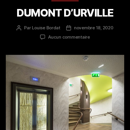
DUMONT D’URVILLE
Par
Louise Bordat
novembre 18, 2020
Auteur
Date
de
de
sur
Aucun commentaire
l’article
l’article
DUMONT
D’URVILLE