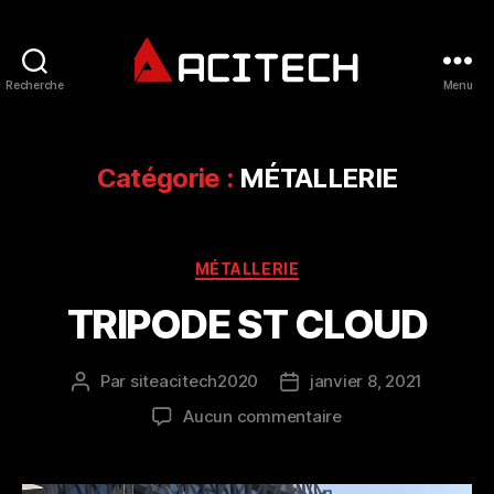
Recherche
Menu
ACITECH
Catégorie :
MÉTALLERIE
Catégories
MÉTALLERIE
TRIPODE ST CLOUD
Par
siteacitech2020
janvier 8, 2021
Auteur
Date
de
de
sur
Aucun commentaire
l’article
l’article
TRIPODE
ST
CLOUD