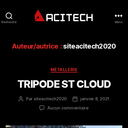
Recherche
Menu
ACITECH
Auteur/autrice :
siteacitech2020
Catégories
MÉTALLERIE
TRIPODE ST CLOUD
Par
siteacitech2020
janvier 8, 2021
Auteur
Date
de
de
sur
Aucun commentaire
l’article
l’article
TRIPODE
ST
CLOUD